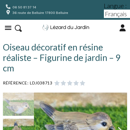
Langue :
06 50 81 37 14
36 route de Belluire 17800 Belluire
Oiseau décoratif en résine
réaliste – Figurine de jardin – 9
cm
RÉFÉRENCE
LDJ038713




