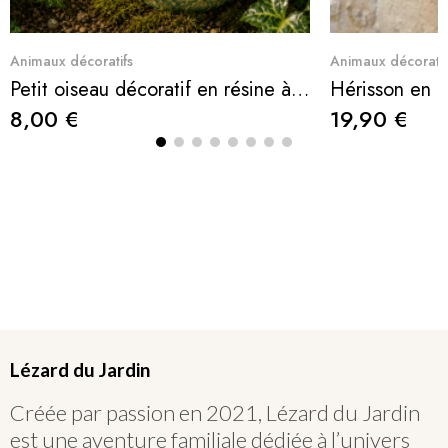
Aperçu rapide
Ape
Animaux décoratifs
Animaux décoratif
Petit oiseau décoratif en résine à suspendre sur un pot
Hérisson en r
8,00 €
19,90 €
Lézard du Jardin
Créée par passion en 2021, Lézard du Jardin
est une aventure familiale dédiée à l’univers