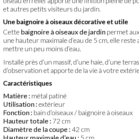
oiseau en relief apporte une finition pleine de 
et autres petits visiteurs du jardin.
Une baignoire à oiseaux décorative et utile
Cette
baignoire à oiseaux de jardin
permet aux 
une hauteur maximale d’eau de 5 cm, elle reste ad
mettre un peu moins d’eau.
Installé près d’un massif, d’une haie, d’une terra
d’observation et apporte de la vie à votre extéri
Caractéristiques
Matière :
métal patiné
Utilisation :
extérieur
Fonction :
bain d’oiseaux / baignoire à oiseaux
Hauteur totale :
72 cm
Diamètre de la coupe :
42 cm
Hauteur maximale d’eau :
5 cm