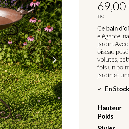
69,00
TTC
Ce
bain d’o
élégante, na
jardin. Avec
oiseau posé 
volutes, ce
fois un poin
jardin et un
En Stock
Hauteur
Poids
Styles