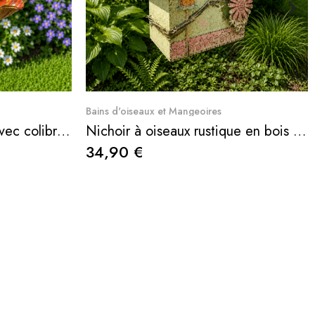
e
Aperçu rapide
Bains d'oiseaux et Mangeoires
Bain d'oiseaux sur pied avec colibri décoratif – Abreuvoir et baignoire à oiseaux en métal
Nichoir à oiseaux rustique en bois et métal à suspendre
34,90 €