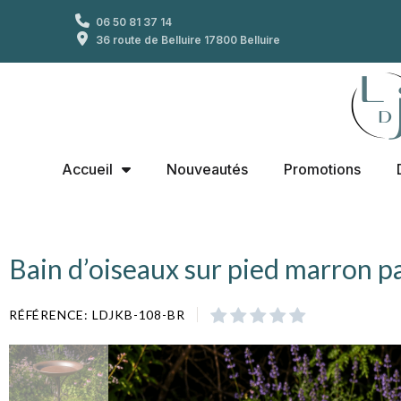
06 50 81 37 14
36 route de Belluire 17800 Belluire
Accueil
Nouveautés
Promotions
Bain d’oiseaux sur pied marron pa
RÉFÉRENCE
LDJKB-108-BR




