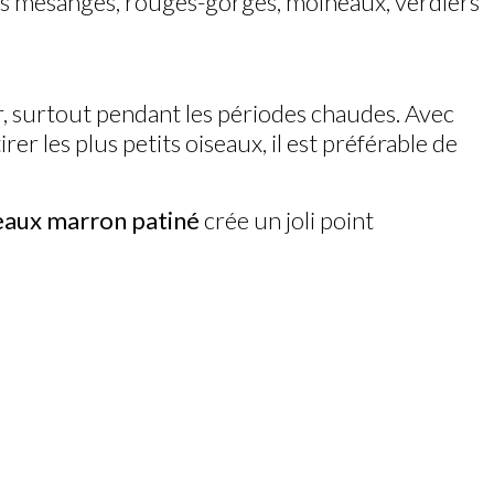
r les mésanges, rouges-gorges, moineaux, verdiers
er, surtout pendant les périodes chaudes. Avec
er les plus petits oiseaux, il est préférable de
seaux marron patiné
crée un joli point