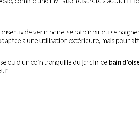
poésie, comme une invitation discrète à accueilli
oiseaux de venir boire, se rafraîchir ou se baign
aptée à une utilisation extérieure, mais pour attir
sse ou d’un coin tranquille du jardin, ce
bain d’oi
eur.