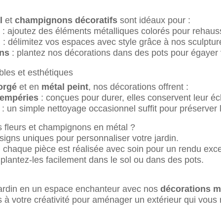
l
et
champignons décoratifs
sont idéaux pour :
: ajoutez des éléments métalliques colorés pour rehaus
n
: délimitez vos espaces avec style grâce à nos sculptur
ons
: plantez nos décorations dans des pots pour égayer 
les et esthétiques
forgé
et en
métal peint
, nos décorations offrent :
tempéries
: conçues pour durer, elles conservent leur écl
: un simple nettoyage occasionnel suffit pour préserver 
s fleurs et champignons en métal ?
signs uniques pour personnaliser votre jardin.
 chaque pièce est réalisée avec soin pour un rendu exce
 plantez-les facilement dans le sol ou dans des pots.
jardin en un espace enchanteur avec nos
décorations m
rs à votre créativité pour aménager un extérieur qui vous