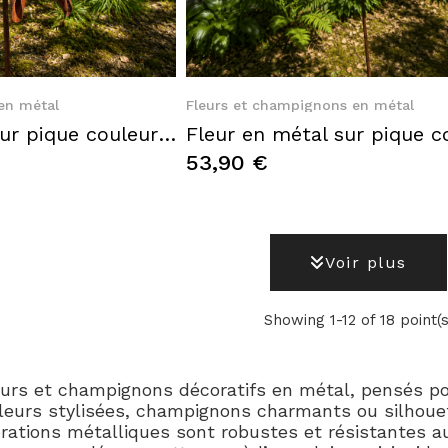
k View
Quick View
en métal
Fleurs et champignons en métal
Dahlia en métal sur pique couleur rouille – Hauteur 160 cm
53,90 €
Voir plus
Showing 1-12 of 18 point(s
leurs et champignons décoratifs en métal, pensés p
fleurs stylisées, champignons charmants ou silhouet
rations métalliques sont robustes et résistantes aux