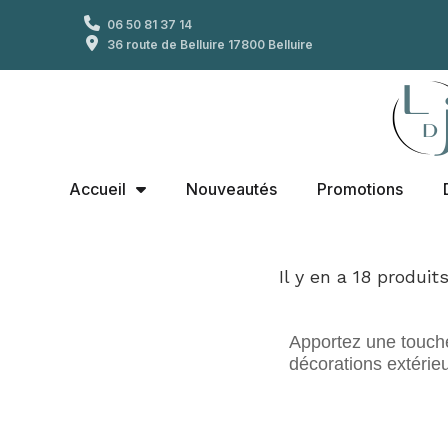
06 50 81 37 14
36 route de Belluire 17800 Belluire
Accueil
Nouveautés
Promotions
Il y en a 18 produits
Apportez une touche 
décorations extérie