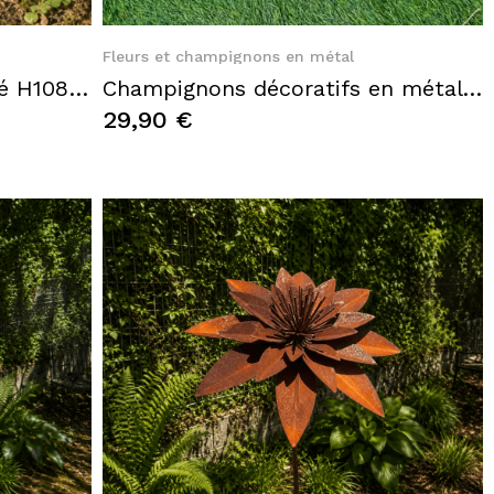
Quick View
Fleurs et champignons en métal
Coquelicot en métal recyclé H108 cm – Fleur décorative rouge pour le jardin
Champignons décoratifs en métal beige marron rouille
29,90 €