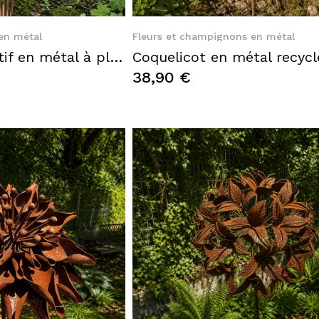
k View
Quick View
en métal
Fleurs et champignons en métal
Nénuphar décoratif en métal à planter – Sculpture de jardin finition rouille
38,90 €