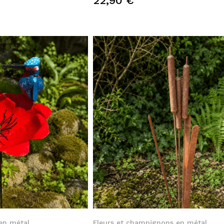
22,90 €
k View
Quick View
en métal
Fleurs et champignons en métal