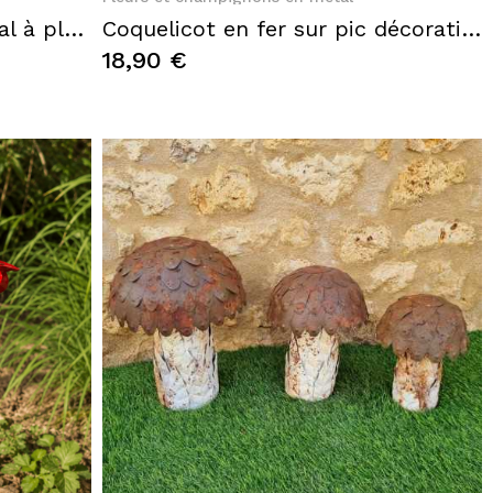
Roseaux décoratifs en métal à planter – Massettes finition rouille H145 cm
Coquelicot en fer sur pic décoration de jardin
18,90 €