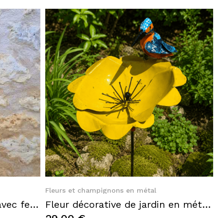
Quick View
Fleurs et champignons en métal
Coquelicot en fer sur tige avec feuilles – Fleur décorative de jardin
Fleur décorative de jardin en métal jaune avec oiseau