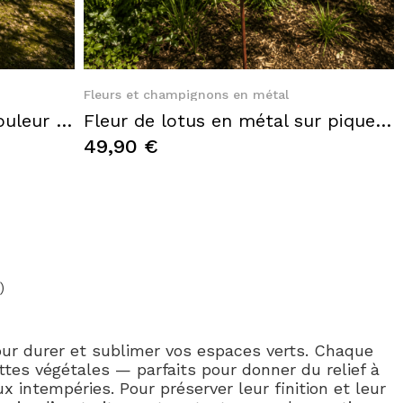
Quick View
Fleurs et champignons en métal
Fleur en métal sur pique couleur rouille – Décoration de jardin 160 cm
Fleur de lotus en métal sur pique rouille – Hauteur 160 cm
49,90 €
)
our durer et sublimer vos espaces verts. Chaque
tes végétales — parfaits pour donner du relief à
 intempéries. Pour préserver leur finition et leur