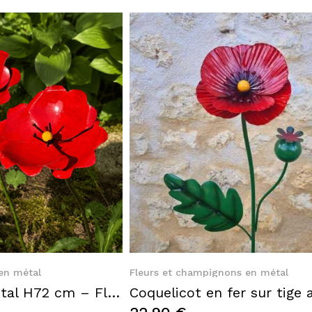
k View
Quick View
en métal
Fleurs et champignons en métal
Coquelicot en métal H72 cm – Fleur décorative rouge à planter au jardin