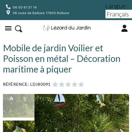
Langue :
06 50 81 37 14
36 route de Belluire 17800 Belluire
Mobile de jardin Voilier et
Poisson en métal – Décoration
maritime à piquer
RÉFÉRENCE
LDJ80091




