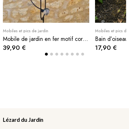
Aperçu rapide
Ape
Mobiles et pics de jardin
Mobiles et pics de
Mobile de jardin en fer motif corbeau pic et tuteur équilibré
39,90 €
17,90 €
Lézard du Jardin