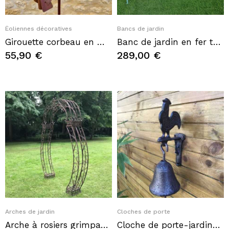
Quick View
Quick View
Éoliennes décoratives
Bancs de jardin
Girouette corbeau en métal sur pic - Éolienne décorative de jardin 156 cm
Banc de jardin en fer tablette Longueur 153 cm
55,90 €
289,00 €
Quick View
Quick View
Arches de jardin
Cloches de porte
Arche à rosiers grimpant féérique
Cloche de porte-jardin-portail motif coq en fonte