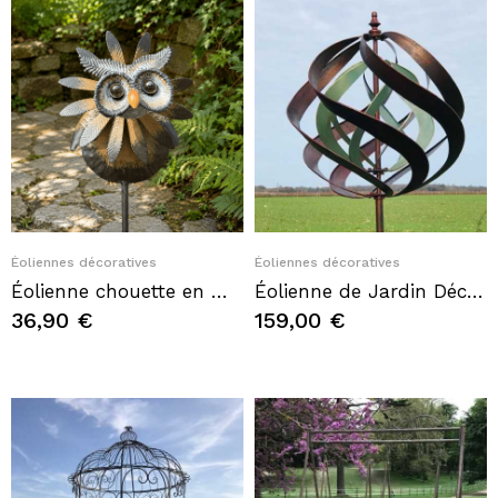
Quick View
Quick View
Éoliennes décoratives
Éoliennes décoratives
Éolienne chouette en métal – Moulin à vent de jardin à piquer
Éolienne de Jardin Décorative en Fer Sculpture à Vent Modèle Brissac Hauteur 213cm
36,90 €
159,00 €