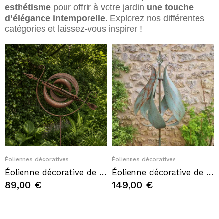
esthétisme
pour offrir à votre jardin
une touche
d’élégance intemporelle
. Explorez nos différentes
catégories et laissez-vous inspirer !
Quick View
Quick View
Éoliennes décoratives
Éoliennes décoratives
Éolienne décorative de jardin sphère armillaire en métal finition rouille – H212 x L68 cm, Ø100 cm
Éolienne décorative de jardin en fer forme tulipe modèle CHEVERNY
89,00 €
149,00 €