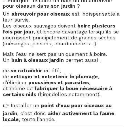
- Pourquoi installer un bain ou un abreuvoir
pour oiseaux dans son jardin ?
Un
abreuvoir pour oiseaux
est indispensable à
leur survie.
Les oiseaux sauvages doivent
boire plusieurs
fois par jour
, et encore davantage lorsqu’ils se
nourrissent principalement de graines sèches
(mésanges, pinsons, chardonnerets…).
Mais l’eau ne sert pas uniquement à boire.
Un
bain à oiseaux jardin
permet aussi :
de
se rafraîchir
en été,
de
nettoyer et entretenir le plumage
,
d’éliminer
poussières et parasites
,
et même de
fabriquer la boue nécessaire à
certains nids
(hirondelles notamment).
👉 Installer un
point d’eau pour oiseaux au
jardin
, c’est donc
aider activement la faune
locale
, toute l’année.