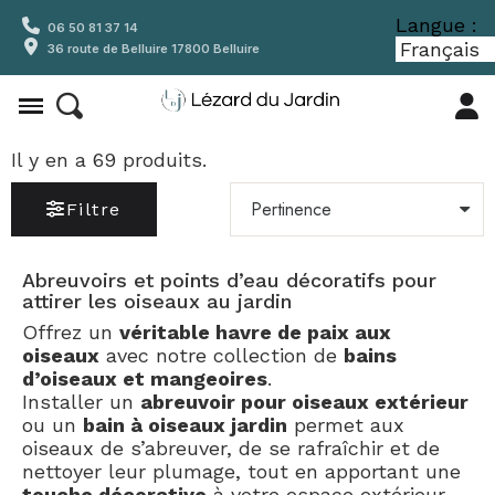
Langue :
06 50 81 37 14
36 route de Belluire 17800 Belluire
Il y en a 69 produits.
Filtre
Abreuvoirs et points d’eau décoratifs pour
attirer les oiseaux au jardin
Offrez un
véritable havre de paix aux
oiseaux
avec notre collection de
bains
d’oiseaux et mangeoires
.
Installer un
abreuvoir pour oiseaux extérieur
ou un
bain à oiseaux jardin
permet aux
oiseaux de s’abreuver, de se rafraîchir et de
nettoyer leur plumage, tout en apportant une
touche décorative
à votre espace extérieur.