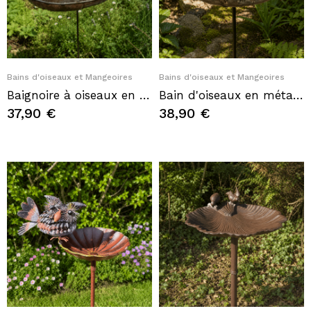
Quick View
Quick View
Bains d'oiseaux et Mangeoires
Bains d'oiseaux et Mangeoires
Baignoire à oiseaux en métal recyclé en forme de cœur avec martin-pêcheur – H 103 x L 31 cm
Bain d'oiseaux en métal recyclé avec 3 rouges-gorges – H 90 x L 39 cm
37,90 €
38,90 €