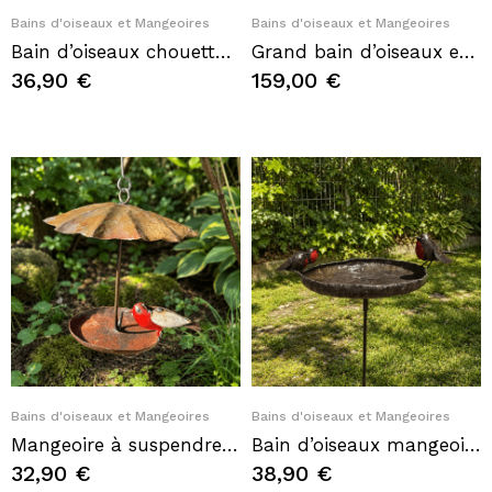
Quick View
Quick View
Bains d'oiseaux et Mangeoires
Bains d'oiseaux et Mangeoires
Bain d’oiseaux chouette sur pic en métal – Mangeoire de jardin H 123 cm
Grand bain d’oiseaux en fonte feuille de ginkgo H81 x Ø48 cm avec deux oiseaux
36,90 €
159,00 €
Quick View
Quick View
Bains d'oiseaux et Mangeoires
Bains d'oiseaux et Mangeoires
Mangeoire à suspendre en métal recyclé avec oiseau rouge décoratif
Bain d’oiseaux mangeoire en métal recyclé avec rouges-gorges
32,90 €
38,90 €