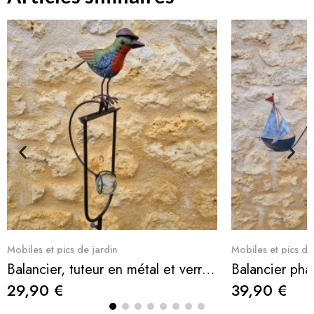
Aperçu rapide
Ape
Mobiles et pics de jardin
Mobiles et pics de
Balancier, tuteur en métal et verre oiseau avec chapeau
Balancier pha
29,90 €
39,90 €