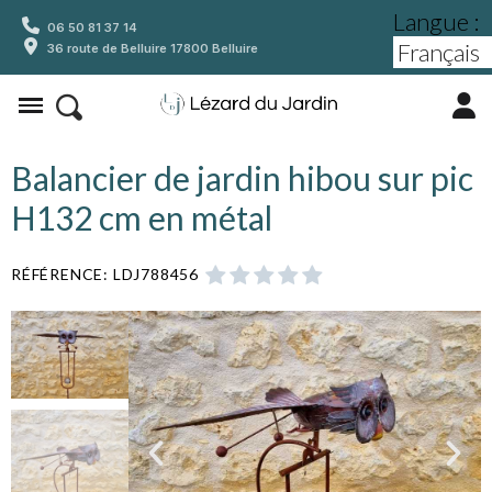
Langue :
06 50 81 37 14
36 route de Belluire 17800 Belluire
Balancier de jardin hibou sur pic
H132 cm en métal
RÉFÉRENCE
LDJ788456




