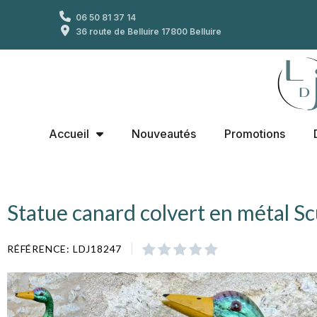
06 50 81 37 14
36 route de Belluire 17800 Belluire
Accueil
Nouveautés
Promotions
Statue canard colvert en métal 
RÉFÉRENCE
LDJ18247




