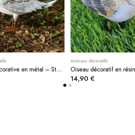
Aperçu rapide
Aperçu rapid
tifs
Animaux décoratifs
Mouette décorative en métal – Statue d’oiseau de jardin 25 cm
14,90 €