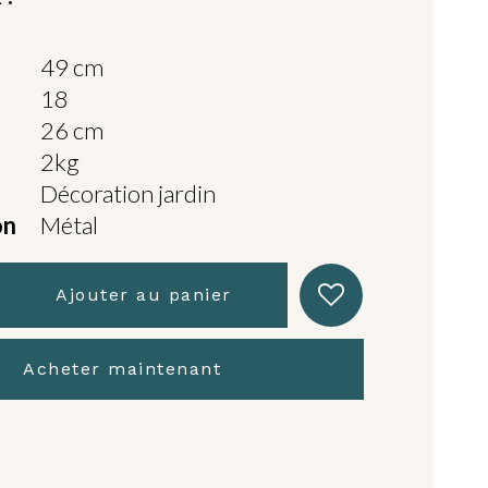
49 cm
18
26 cm
2kg
Décoration jardin
on
Métal
Ajouter au panier
Acheter maintenant