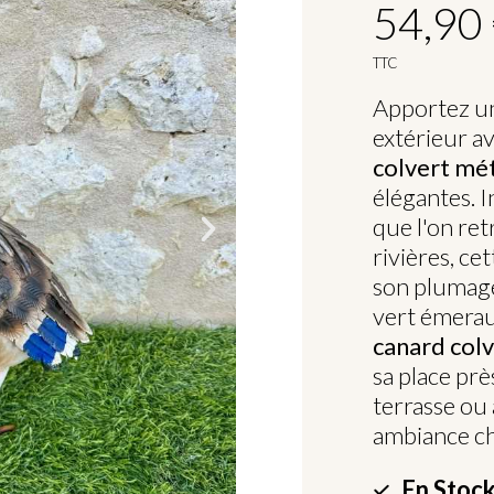
54,90
TTC
Apportez un
extérieur a
colvert mé
élégantes. 
que l'on re
rivières, ce
son plumage
vert émerau
canard col
sa place prè
terrasse ou
ambiance ch
En Stock