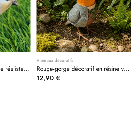
e
Aperçu rapide
Animaux décoratifs
Oiseau décoratif en résine réaliste – Figurine de jardin – 9 cm
Rouge-gorge décoratif en résine vêtu d’un costume
12,90 €