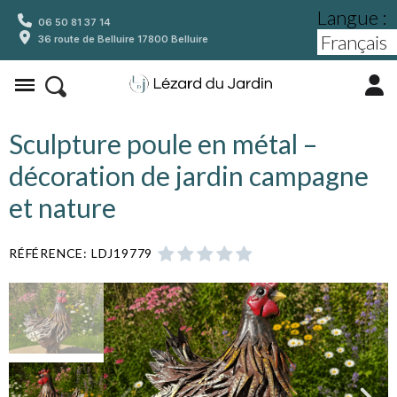
Langue :
06 50 81 37 14
36 route de Belluire 17800 Belluire
Sculpture poule en métal –
décoration de jardin campagne
et nature
RÉFÉRENCE
LDJ19779




