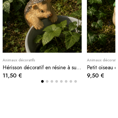
Aperçu rapide
Ape
Animaux décoratifs
Animaux décoratif
Hérisson décoratif en résine à suspendre sur un pot
11,50 €
9,50 €