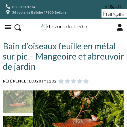
Langue :
06 50 81 37 14
36 route de Belluire 17800 Belluire
Bain d’oiseaux feuille en métal
sur pic – Mangeoire et abreuvoir
de jardin
RÉFÉRENCE
LDJ281Y1202




