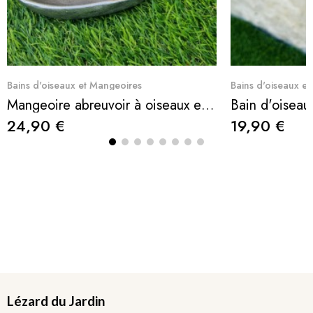
Aperçu rapide
Ape
Bains d'oiseaux et Mangeoires
Bains d'oiseaux e
Mangeoire abreuvoir à oiseaux en résine à poser rouge-gorge
24,90 €
19,90 €
Lézard du Jardin