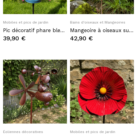
Quick View
Quick View
Mobiles et pics de jardin
Bains d'oiseaux et Mangeoires
Pic décoratif phare bleu et blanc – Une touche marine élégante pour le jardin
Mangeoire à oiseaux sur pic en métal recyclé avec fleur et mésange
39,90 €
42,90 €
Quick View
Quick View
Éoliennes décoratives
Mobiles et pics de jardin