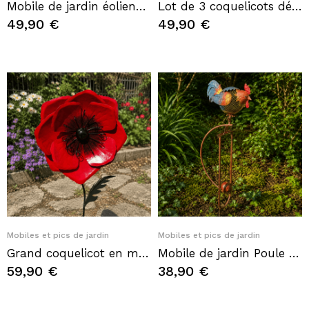
Mobile de jardin éolienne chien pilote en avion – Petit moulin à vent en métal
Lot de 3 coquelicots décoratifs en métal à piquer – Rouge éclatant – H. 81 cm
49,90 €
49,90 €
Quick View
Quick View
Mobiles et pics de jardin
Mobiles et pics de jardin
Grand coquelicot en métal à planter – Fleur décorative de jardin rouge 135 cm
Mobile de jardin Poule en métal – Décoration à piquer avec contrepoids
59,90 €
38,90 €