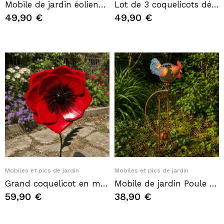
Mobile de jardin éolienne chien pilote en avion – Petit moulin à vent en métal
Lot de 3 coquelicots décoratifs en métal à piquer – Rouge éclatant – H. 81 cm
49,90 €
49,90 €
Quick View
Quick View
Mobiles et pics de jardin
Mobiles et pics de jardin
Grand coquelicot en métal à planter – Fleur décorative de jardin rouge 135 cm
Mobile de jardin Poule en métal – Décoration à piquer avec contrepoids
59,90 €
38,90 €