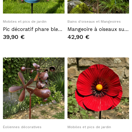
Quick View
Quick View
Mobiles et pics de jardin
Bains d'oiseaux et Mangeoires
Pic décoratif phare bleu et blanc – Une touche marine élégante pour le jardin
Mangeoire à oiseaux sur pic en métal recyclé avec fleur et mésange
39,90 €
42,90 €
Quick View
Quick View
Éoliennes décoratives
Mobiles et pics de jardin