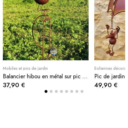
Aperçu rapide
Ape
Mobiles et pics de jardin
Éoliennes décorat
Balancier hibou en métal sur pic - Décoration mobile de jardin 143 cm
37,90 €
49,90 €