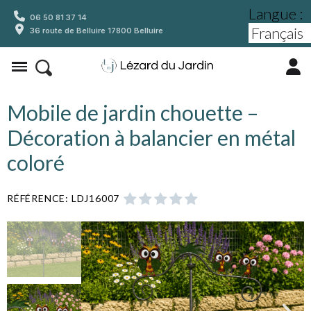
Langue :
06 50 81 37 14
36 route de Belluire 17800 Belluire
Mobile de jardin chouette –
Décoration à balancier en métal
coloré
RÉFÉRENCE
LDJ16007




