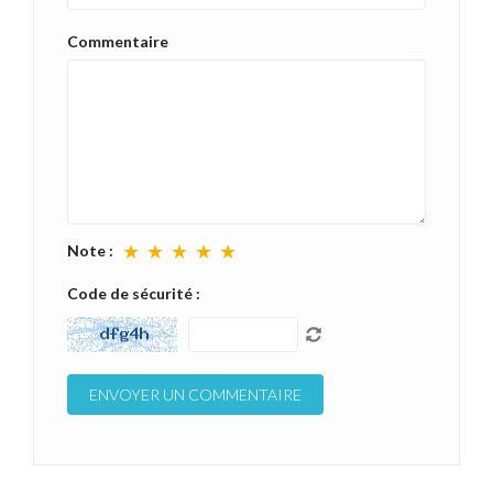
Commentaire
★
★
★
★
★
Note :
Code de sécurité :