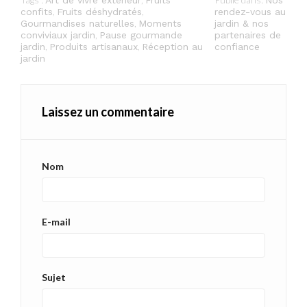
,
,
confits
Fruits déshydratés
rendez-vous au
,
Gourmandises naturelles
Moments
jardin & nos
,
conviviaux jardin
Pause gourmande
partenaires de
,
,
jardin
Produits artisanaux
Réception au
confiance
jardin
Laissez un commentaire
Nom
E-mail
Sujet