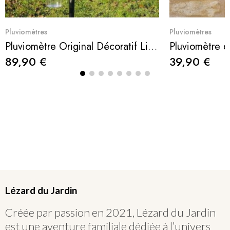
Aperçu rapide
Ape
Pluviomètres
Pluviomètres
Pluviomètre Original Décoratif Libellule en Inox Forgé H134 cm
89,90 €
39,90 €
Lézard du Jardin
Créée par passion en 2021, Lézard du Jardin
est une aventure familiale dédiée à l’univers