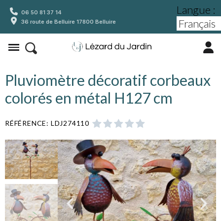
Langue :
06 50 81 37 14
36 route de Belluire 17800 Belluire
Pluviomètre décoratif corbeaux
colorés en métal H127 cm
RÉFÉRENCE
LDJ274110




