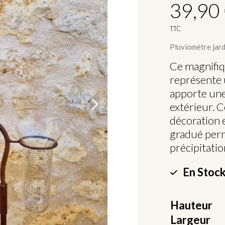
39,90
TTC
Pluviomètre jard
Ce magnifi
représente 
apporte une
extérieur. 
décoration e
gradué perm
précipitatio
En Stock
Hauteur
Largeur