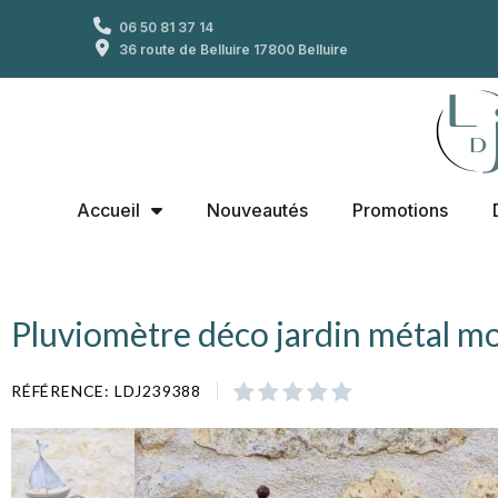
06 50 81 37 14
36 route de Belluire 17800 Belluire
Accueil
Nouveautés
Promotions
Pluviomètre déco jardin métal m
RÉFÉRENCE
LDJ239388




