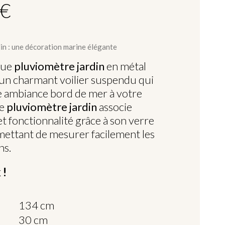
 €
in : une décoration marine élégante
que
pluviomètre jardin
en métal
un charmant voilier suspendu qui
 ambiance bord de mer à votre
Ce
pluviomètre jardin
associe
t fonctionnalité grâce à son verre
ettant de mesurer facilement les
ns.
 !
134 cm
30 cm