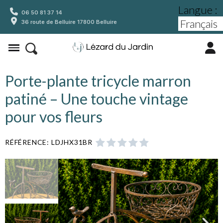
Langue :
06 50 81 37 14
36 route de Belluire 17800 Belluire
Porte-plante tricycle marron
patiné – Une touche vintage
pour vos fleurs
RÉFÉRENCE
LDJHX31BR




