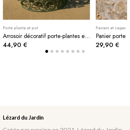
Aperçu rapide
Ape
Porte plante et pot
Paniers et cages m
Arrosoir décoratif porte-plantes en métal – support de composition florale style jardin romantique
44,90 €
29,90 €
Lézard du Jardin
Créée par passion en 2021, Lézard du Jardin