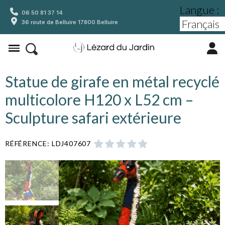
Langue :
06 50 81 37 14
36 route de Belluire 17800 Belluire
Statue de girafe en métal recyclé
multicolore H120 x L52 cm –
Sculpture safari extérieure
RÉFÉRENCE
LDJ407607




