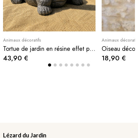
Aperçu rapide
Ape
Animaux décoratifs
Animaux décoratif
Tortue de jardin en résine effet pierre
Oiseau décora
43,90 €
18,90 €
Lézard du Jardin