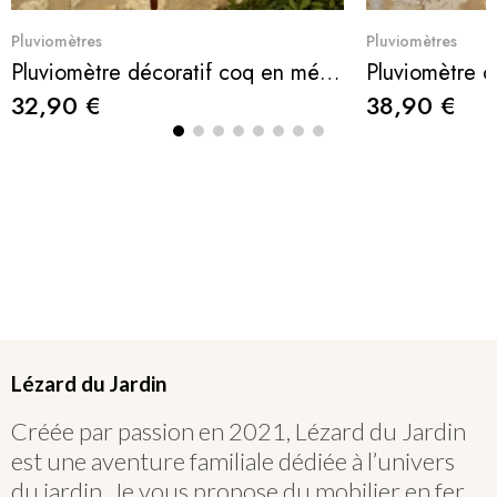
Aperçu rapide
Ape
Pluviomètres
Pluviomètres
Pluviomètre décoratif coq en métal patiné – 132 cm – Verre gradué 35 mm – Lézard du Jardin
32,90 €
38,90 €
Lézard du Jardin
Créée par passion en 2021, Lézard du Jardin
est une aventure familiale dédiée à l’univers
du jardin. Je vous propose du mobilier en fer