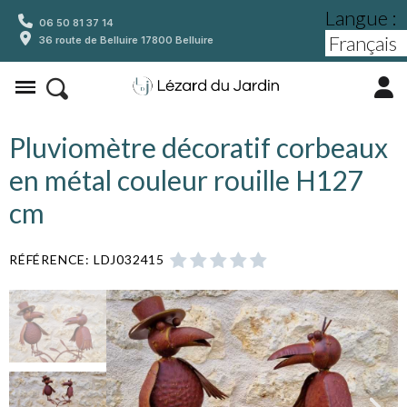
Langue :
06 50 81 37 14
36 route de Belluire 17800 Belluire
Pluviomètre décoratif corbeaux
en métal couleur rouille H127
cm
RÉFÉRENCE
LDJ032415




